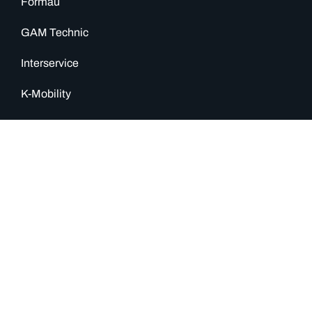
Formau
GAM Technic
Interservice
K-Mobility
MauEnergy
Maurelli Group
Maurelli
Motyx
M-Truck
Oleodinamica
Repsol