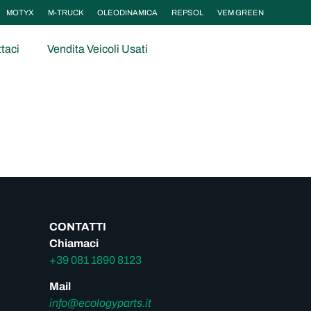
MOTYX
M-TRUCK
OLEODINAMICA
REPSOL
VEM GREEN
taci
Vendita Veicoli Usati
CONTATTI
Chiamaci
+39 081 1890 8123
Mail
info@ecologyparts.it