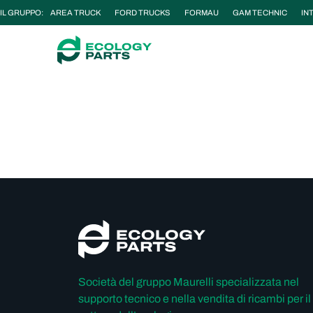
IL GRUPPO:
AREA TRUCK
FORD TRUCKS
FORMAU
GAM TECHNIC
IN
Società del gruppo Maurelli specializzata nel
supporto tecnico e nella vendita di ricambi per il