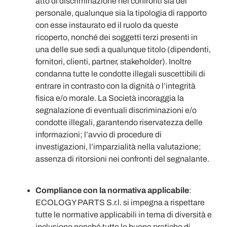
atto di discriminazione nei confronti sia del
personale, qualunque sia la tipologia di rapporto
con esse instaurato ed il ruolo da queste
ricoperto, nonché dei soggetti terzi presenti in
una delle sue sedi a qualunque titolo (dipendenti,
fornitori, clienti, partner, stakeholder). Inoltre
condanna tutte le condotte illegali suscettibili di
entrare in contrasto con la dignità o l’integrità
fisica e/o morale. La Società incoraggia la
segnalazione di eventuali discriminazioni e/o
condotte illegali, garantendo riservatezza delle
informazioni; l’avvio di procedure di
investigazioni, l’imparzialità nella valutazione;
assenza di ritorsioni nei confronti del segnalante.
Compliance con la normativa applicabile
:
ECOLOGY PARTS S.r.l. si impegna a rispettare
tutte le normative applicabili in tema di diversità e
inclusione nonché tutte le buone pratiche di