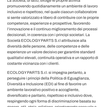
La Società, di fatto, svolge le proprie attività
promuovendo quotidianamente un ambiente di lavoro
inclusivo e rispettoso, nel quale ciascun collaboratore
si sente valorizzato e libero di contribuire con le proprie
competenze, esperienze e prospettive, favorendo
l’innovazione e il continuo miglioramento dei processi
decisionali, in coerenza con i principi societari. La
Società ECOLOGY PARTS S.r.l attribuisce alla
diversità delle persone, delle competenze e delle
esperienze un valore decisivo per garantire standard
qualitativi elevati, continuità operativa e un rapporto di
costante vicinanza con i clienti.
ECOLOGY PARTS S.r.l. si impegna pertanto, a
perseguire i principi della Politica di Eguaglianza,
Diversità e Inclusione (EDI) al fine di favorire un
ambiente lavorativo positivo e accogliente,
diversificato e paritario, rispettoso e inclusivo dove,
respingendo ogni forma di discriminazione basata su
genere, età, etnia, religione, orientamento sessuale o